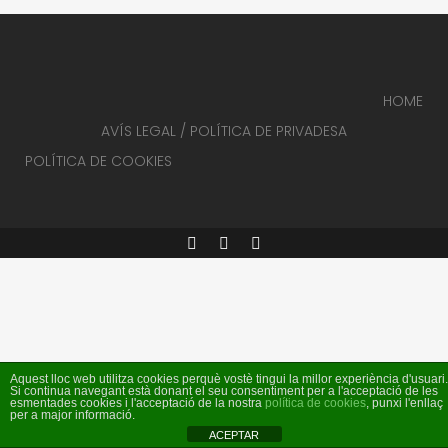
HOME
AVÍS LEGAL / POLÍTICA DE PRIVADESA
POLÍTICA DE COOKIES
Aquest lloc web utilitza cookies perquè vostè tingui la millor experiència d'usuari.
Si continua navegant està donant el seu consentiment per a l'acceptació de les
esmentades cookies i l'acceptació de la nostra
política de cookies
, punxi l'enllaç
per a major informació.
ACEPTAR