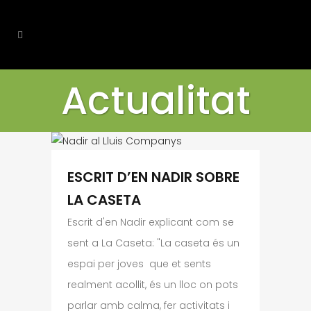
Actualitat
ESCRIT D’EN NADIR SOBRE
LA CASETA
Escrit d'en Nadir explicant com se
sent a La Caseta: "La caseta és un
espai per joves que et sents
realment acollit, és un lloc on pots
parlar amb calma, fer activitats i